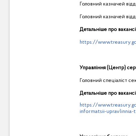
Головний казначей відд
Головний казначей відд
Детальніше про вакансії
https://www.treasury.g
Управління (Центр) серт
Головний спеціаліст се
Детальніше про вакансі
https://www.treasury.go
informatsii-upravlinnia-t