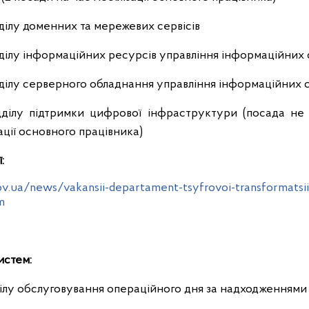
дділу доменних та мережевих сервісів
дділу інформаційних ресурсів управління інформаційних 
дділу серверного обладнання управління інформаційних с
дділу підтримки цифрової інфраструктури (посада не 
зації основного працівника)
:
v.ua/news/vakansii-departament-tsyfrovoi-transformatsii-
m
истем:
ділу обслуговування операційного дня за надходженням