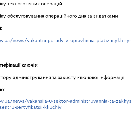
ілу технологічних операцій
ілу обслуговування операційного дня за видатками
:
ov.ua/news/vakantni-posady-v-upravlinnia-platizhnykh-s
ифікації ключів:
ктору адміністрування та захисту ключової інформації
ю:
v.ua/news/vakansiia-u-sektor-administruvannia-ta-zakhys
sentru-sertyfikatsii-kliuchiv