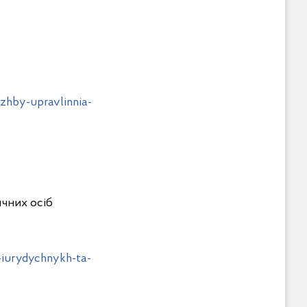
zhby-upravlinnia-
ичних осіб
-iurydychnykh-ta-