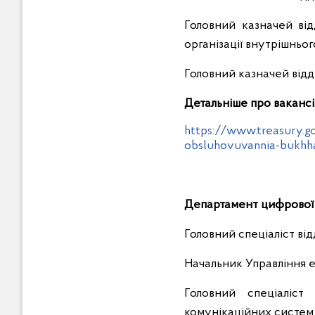
Головний казначей відд
організації внутрішньо
Головний казначей відд
Детальніше про вакансії
https://www.treasury.g
obsluhovuvannia-bukhha
Департамент цифрової 
Головний спеціаліст ві
Начальник Управління 
Головний спеціаліст
комунікаційних систем 