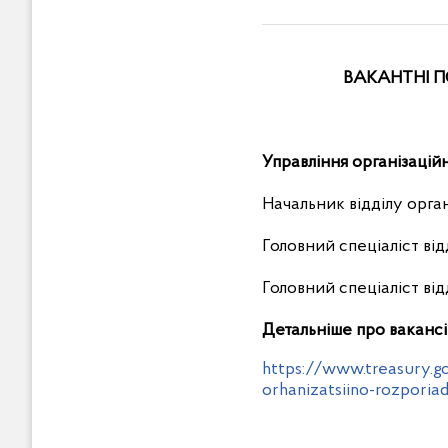
ВАКАНТНІ П
Управління організацій
Начальник відділу орга
Головний спеціаліст ві
Головний спеціаліст ві
Детальніше про вакансі
https://www.treasury.go
orhanizatsiino-rozporia