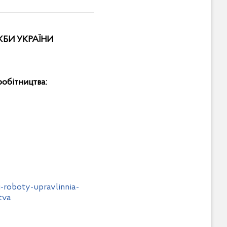
ЖБИ УКРАЇНИ
робітництва:
-roboty-upravlinnia-
tva