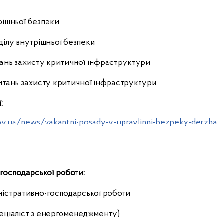
рішньої безпеки
дділу внутрішньої безпеки
тань захисту критичної інфраструктури
питань захисту критичної інфраструктури
:
ov.ua/news/vakantni-posady-v-upravlinni-bezpeky-derzha
-господарської роботи:
ністративно-господарської роботи
пеціаліст з енергоменеджменту)