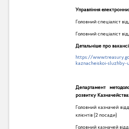
Управління електронних
Головний спеціаліст від
Головний спеціаліст ві
Детальніше про вакансії
https://www.treasury.g
kaznacheiskoi-sluzhby-
Департамент методолог
розвитку Казначейства
Головний казначей відд
клієнтів (2 посади)
Головний казначей відд