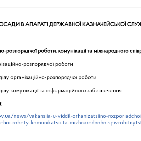
ОСАДИ В АПАРАТІ ДЕРЖАВНОЇ КАЗНАЧЕЙСЬКОЇ СЛУ
но-розпорядчої роботи, комунікації та міжнародного спів
нізаційно-розпорядчої роботи
дділу організаційно-розпорядчої роботи
дділу комунікації та інформаційного забезпечення
ї:
v.ua/news/vakansiia-u-viddil-orhanizatsiino-rozporiadchoi
dchoi-roboty-komunikatsii-ta-mizhnarodnoho-spivrobitnyts