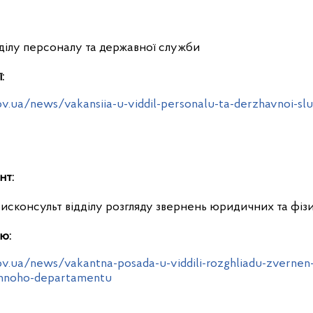
дділу персоналу та державної служби
:
v.ua/news/vakansiia-u-viddil-personalu-ta-derzhavnoi-slu
нт:
исконсульт відділу розгляду звернень юридичних та фіз
ю:
ov.ua/news/vakantna-posada-u-viddili-rozghliadu-zvernen
chnoho-departamentu