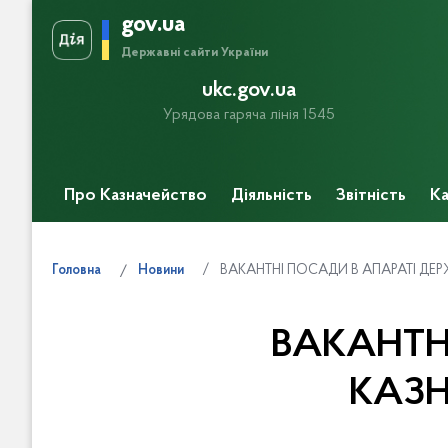
gov.ua
Державні сайти України
ukc.gov.ua
Урядова гаряча лінія 1545
Про Казначейство
Діяльність
Звітність
Ка
Прес-центр
ВАКАНТНІ ПОСАДИ В АПАРАТІ ДЕ
Головна
Новини
ВАКАНТН
КАЗН