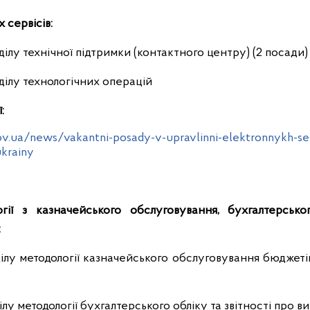
 сервісів:
ділу технічної підтримки (контактного центру) (2 посади)
дділу технологічних операцій
:
ov.ua/news/vakantni-posady-v-upravlinni-elektronnykh-ser
ukrainy
ії з казначейського обслуговування, бухгалтерськог
:
ілу методології казначейського обслуговування бюджеті
ілу методології бухгалтерського обліку та звітності про 