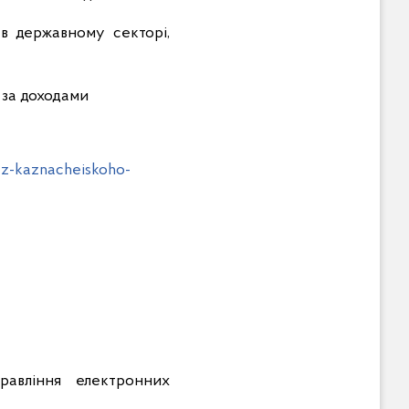
і в державному секторі,
 за доходами
-z-kaznacheiskoho-
равління електронних