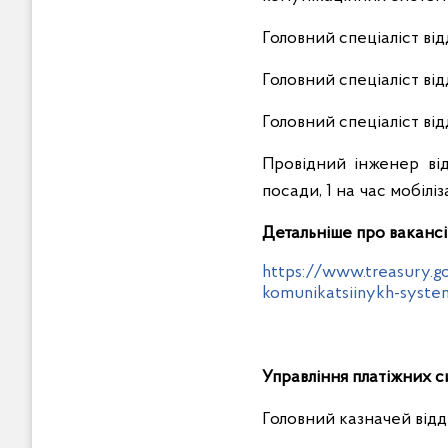
Головний спеціаліст ві
Головний спеціаліст ві
Головний спеціаліст ві
Провідний інженер ві
посади, 1 на час мобілі
Детальніше про вакансії
https://www.treasury.go
komunikatsiinykh-syste
Управління платіжних с
Головний казначей від