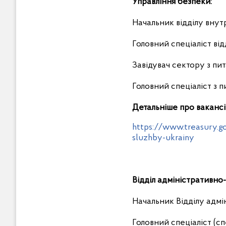
Управління безпеки:
Начальник відділу внут
Головний спеціаліст ві
Завідувач сектору з пи
Головний спеціаліст з 
Детальніше про вакансії
https://www.treasury.g
sluzhby-ukrainy
Відділ адміністративно
Начальник Відділу адмі
Головний спеціаліст (с