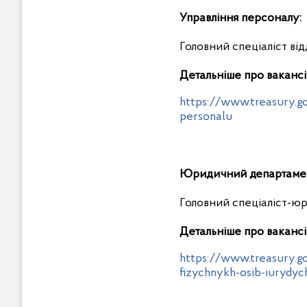
Управління персоналу:
Головний спеціаліст ві
Детальніше про вакансії
https://www.treasury.go
personalu
Юридичний департаме
Головний спеціаліст-юр
Детальніше про вакансі
https://www.treasury.g
fizychnykh-osib-iurydy