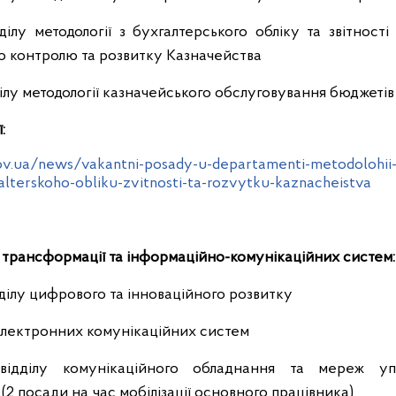
ілу методології з бухгалтерського обліку та звітност
го контролю та розвитку Казначейства
ілу методології казначейського обслуговування бюджетів
:
ov.ua/news/vakantni-posady-u-departamenti-metodolohii
lterskoho-obliku-zvitnosti-ta-rozvytku-kaznacheistva
трансформації та інформаційно-комунікаційних систем:
дділу цифрового та інноваційного розвитку
електронних комунікаційних систем
 відділу комунікаційного обладнання та мереж уп
(2 посади на час мобілізації основного працівника)