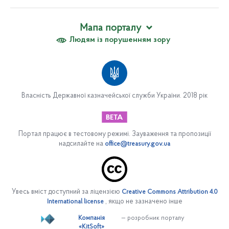
Мапа порталу
Людям із порушенням зору
Про Казначейство
Вакансії
Апарат Казначейства
Організаційна структура апарату Казначейства
Власність Державної казначейської служби України. 2018 рік
Відділ обслуговування державного боргу
Сектор закупівель
Управління платіжних систем
Портал працює в тестовому режимі. Зауваження та пропозиції
надсилайте на
office@treasury.gov.ua
Департамент цифрової трансформації та інформаційно-
комунікаційних систем
Управління безпеки
Юридичний департамент
Увесь вміст доступний за ліцензією
Creative Commons Attribution 4.0
, якщо не зазначено інше
International license
Департамент фінансових ресурсів
Компанія
— розробник порталу
Управління (Центр) сертифікації ключів
«KitSoft»