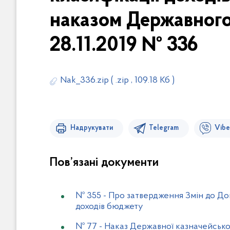
наказом Державного 
28.11.2019 № 336
Nak_336.zip
( .zip , 109.18 Кб )
Надрукувати
Telegram
Vibe
Пов’язані документи
№ 355
-
Про затвердження Змін до Дові
доходів бюджету
№ 77
-
Наказ Державної казначейської