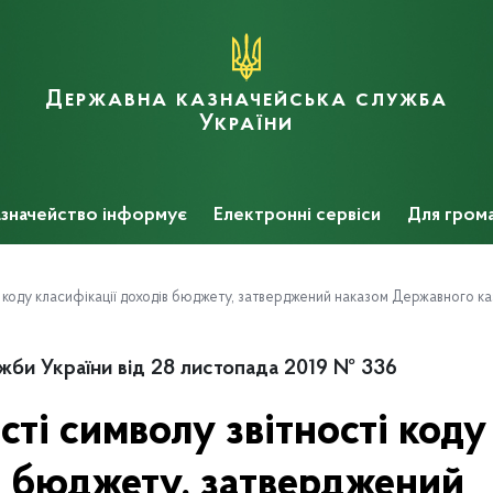
Державна казначейська служба
України
значейство інформує
Електронні сервіси
Для гром
і коду класифікації доходів бюджету, затверджений наказом Державного ка
жби України від 28 листопада 2019 № 336
сті символу звітності коду
в бюджету, затверджений