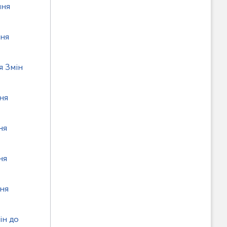
ння
ння
я Змін
ня
ня
ня
ння
ін до