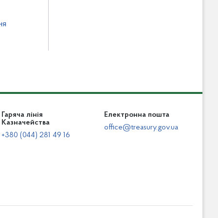
ня
Гаряча лінія
Електронна пошта
Казначейства
office@treasury.gov.ua
+380 (044) 281 49 16