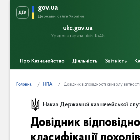
gov.ua
Державні сайти України
ukc.gov.ua
Урядова гаряча лінія 1545
Про Казначейство
Діяльність
Звітність
Ка
Прес-центр
Довідник відповідності символу звітност
Головна
НПА
Наказ Державної казначейської слу
Довідник відповідно
класифікації доході