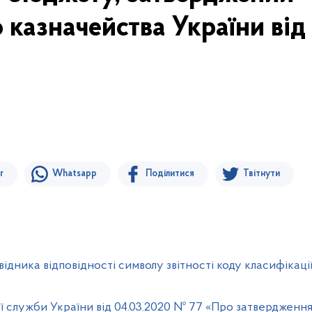
казначейства України від
r
Whatsapp
Поділитися
Твітнути
дника відповідності символу звітності коду класифікаці
 служби України від 04.03.2020 № 77 «Про затвердження