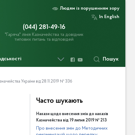
Людям із порушенням зору
In English
(044) 281-49-16
"Гаряча" лінія Казначейства та довідник
типових питань та відповідей
адськості
Пошук
значейства України від 28.11.2019 № 336
Часто шукають
Накази щодо внесення змін до наказів
Казначейства від 19 липня 2019 № 213
Про внесення змін до Методичних
рекомендацій щодо переліку