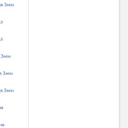
я Змін
ії
ії
 Змін
я Змін
я Змін
ня
ня