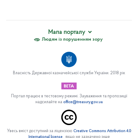
Мапа порталу
Людям із порушенням зору
Про Казначейство
Вакансії
Апарат Казначейства
Організаційна структура апарату Казначейства
Власність Державної казначейської служби України. 2018 рік
Відділ обслуговування державного боргу
Сектор закупівель
Управління платіжних систем
Портал працює в тестовому режимі. Зауваження та пропозиції
надсилайте на
office@treasury.gov.ua
Департамент цифрової трансформації та інформаційно-
комунікаційних систем
Управління безпеки
Юридичний департамент
Увесь вміст доступний за ліцензією
Creative Commons Attribution 4.0
, якщо не зазначено інше
International license
Департамент фінансових ресурсів