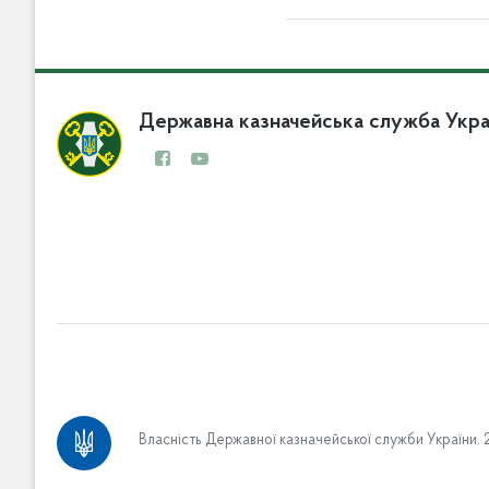
Державна казначейська служба Укра
Про Казначейство
Власність Державної казначейської служби України. 2
Вакансії
Апарат Казначейства