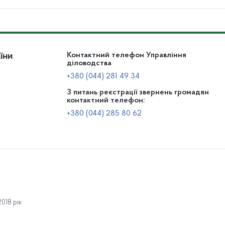
їни
Контактний телефон Управління
діловодства
+380 (044) 281 49 34
З питань реєстрації звернень громадян
контактний телефон:
+380 (044) 285 80 62
Діяльність
По
018 рік
Нормативно-правова база
Нормативні документи