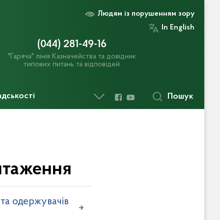
Людям із порушенням зору
In English
(044) 281-49-16
"Гаряча" лінія Казначейства та довідник
типових питань та відповідей
адськості
Пошук
нтаження
та одержувачів