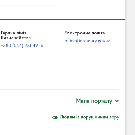
Гаряча лінія
Електронна пошта
Казначейства
office@treasury.gov.ua
+380 (044) 281 49 16
Мапа порталу
Людям із порушенням зору
відомлення про корупцію