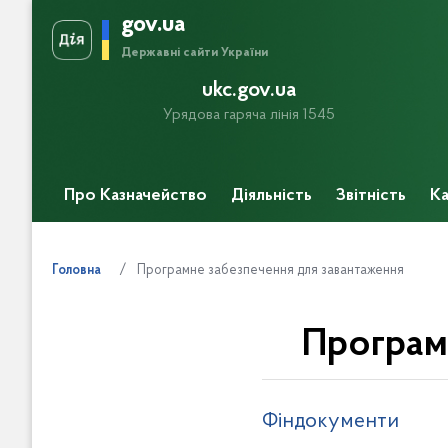
gov.ua
Державні сайти України
ukc.gov.ua
Урядова гаряча лінія 1545
Про Казначейство
Діяльність
Звітність
Ка
Прес-центр
Програмне забезпечення для завантаження
Головна
Програм
Фіндокументи