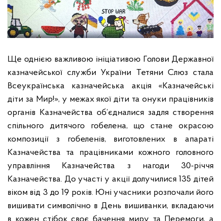
Ще однією важливою ініціативою Голови Державної
казначейської служби України Тетяни Слюз стала
Всеукраїнська казначейська акція «Казначейські
діти за Мир!», у межах якої діти та онуки працівників
органів Казначейства об’єдналися задля створення
спільного дитячого гобелена, що стане окрасою
композиції з гобеленів, виготовлених в апараті
Казначейства та працівниками кожного головного
управління Казначейства з нагоди 30-річчя
Казначейства. До участі у акції долучилися
135 дітей
віком від 3 до 19 років.
Юні учасники розпочали його
вишивати символічно в День вишиванки, вкладаючи
в кожен стібок своє бачення миру та Перемоги, а