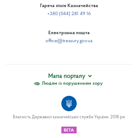
Гаряча лінія Казначейства
+380 (044) 281 49 16
Електронна пошта
office@treasury.gov.ua
Мапа порталу
Людям із порушенням зору
Про Казначейство
Вакансії
Апарат Казначейства
Організаційна структура апарату Казначейства
Власність Державної казначейської служби України. 2018 рік
Відділ обслуговування державного боргу
Сектор закупівель
Управління платіжних систем