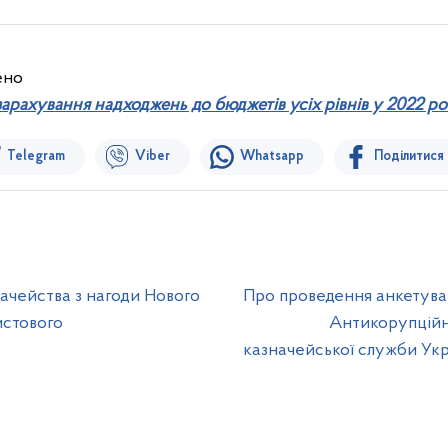
ено
зарахування надходжень до бюджетів усіх рівнів у 2022 ро
Telegram
Viber
Whatsapp
Поділитися
ачейства з нагоди Нового
Про проведення анкетуван
истового
Антикорупційн
казначейської служби Укр