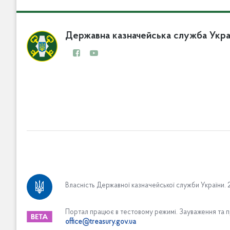
Державна казначейська служба Укра
Про Казначейство
Власність Державної казначейської служби України. 2
Вакансії
Апарат Казначейства
Портал працює в тестовому режимі. Зауваження та п
office@treasury.gov.ua
Організаційна структура апарату Казначейства