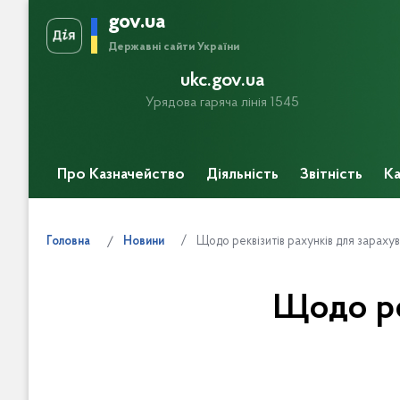
gov.ua
Державні сайти України
ukc.gov.ua
Урядова гаряча лінія 1545
Про Казначейство
Діяльність
Звітність
Ка
Прес-центр
Щодо реквізитів рахунків для зараху
Головна
Новини
Щодо ре