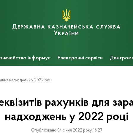
Державна казначейська служба
України
значейство інформує
Електронні сервіси
Для гром
вання надходжень у 2022 році
квізитів рахунків для зар
надходжень у 2022 році
Опубліковано 04 січня 2022 року, 16:27