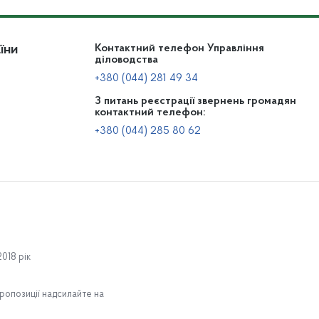
їни
Контактний телефон Управління
діловодства
+380 (044) 281 49 34
З питань реєстрації звернень громадян
контактний телефон:
+380 (044) 285 80 62
Діяльність
По
018 рік
Нормативно-правова база
Нормативні документи
ропозиції надсилайте на
Проекти нормативно-правових документів для обговорення