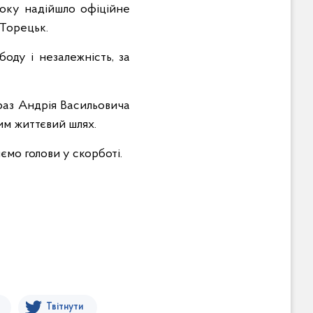
оку надійшло офіційне
 Торецьк.
боду і незалежність, за
браз Андрія Васильовича
ним життєвий шлях.
ємо голови у скорботі.
Твітнути