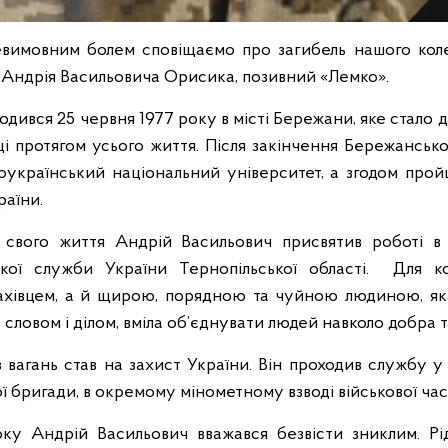
вимовним болем сповіщаємо про загибель нашого коле
– Андрія Васильовича Орисика, позивний «Лемко».
одився 25 червня
1977
року в місті Бережани, яке стало 
ці протягом усього життя. Після закінчення Бережанськ
ноукраїнський національний університет, а згодом про
раїни.
 свого життя Андрій Васильович присвятив роботі в 
ької служби України Тернопільської області. Для к
хівцем, а й щирою, порядною та чуйною людиною, як
 словом і ділом, вміла об’єднувати людей навколо добра т
 вагань став на захист України. Він проходив службу 
ої бригади, в окремому мінометному взводі військової ча
ку Андрій Васильович вважався безвісти зниклим. Рід