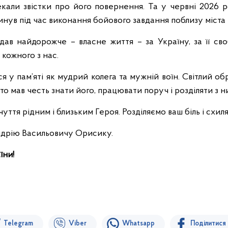
екали звістки про його повернення. Та у червні
2026
р
гинув під час виконання бойового завдання поблизу міста
ав найдорожче – власне життя – за Україну, за її сво
 кожного з нас.
я у пам’яті як мудрий колега та мужній воїн. Світлий о
то мав честь знати його, працювати поруч і розділяти з 
ття рідним і близьким Героя. Розділяємо ваш біль і схиля
 Андрію Васильовичу Орисику.
їни!
Telegram
Viber
Whatsapp
Поділитися