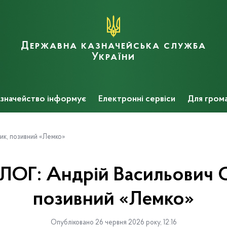
Державна казначейська служба
України
значейство інформує
Електронні сервіси
Для гром
к, позивний «Лемко»
ОГ: Андрій Васильович 
позивний «Лемко»
Опубліковано 26 червня 2026 року, 12:16