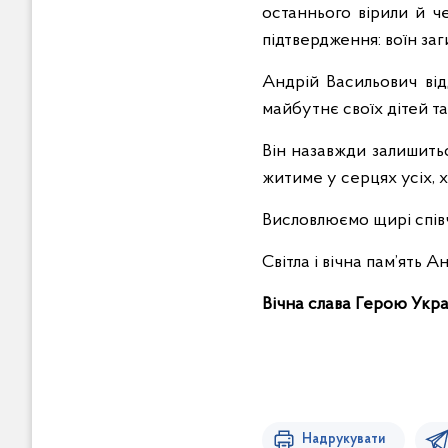
останнього вірили й ч
підтвердження: воїн за
Андрій Васильович відд
майбутнє своїх дітей та
Він назавжди залишитьс
житиме у серцях усіх, х
Висловлюємо щирі співчу
Світла і вічна пам’ять
Вічна слава Герою Укра
Надрукувати