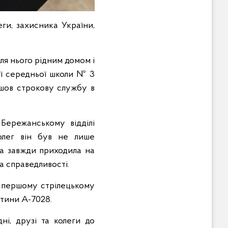
ги, захисника України,
для нього рідним домом і
ої середньої школи № 3
йшов строкову службу в
Бережанському відділі
олег він був не лише
а завжди приходила на
а справедливості.
у першому стрілецькому
стини А-
7028
.
ні, друзі та колеги до