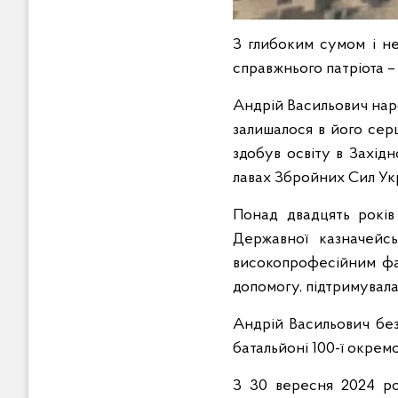
З глибоким сумом і не
справжнього патріота 
Андрій Васильович нар
залишалося в його сер
здобув освіту в Захід
лавах Збройних Сил Ук
Понад двадцять років
Державної казначейс
високопрофесійним фа
допомогу, підтримувала
Андрій Васильович без
батальйоні 100-ї окрем
З 30 вересня
2024
ро