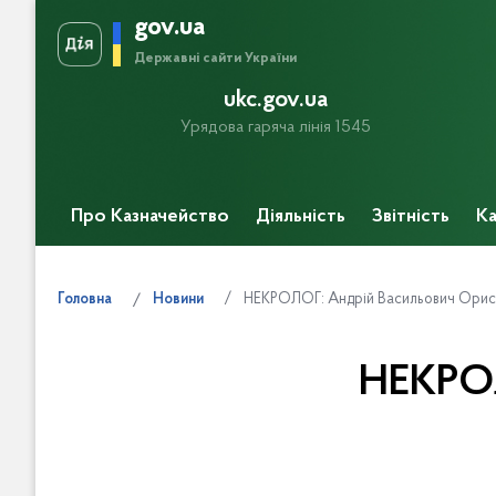
gov.ua
Державні сайти України
ukc.gov.ua
Урядова гаряча лінія 1545
Про Казначейство
Діяльність
Звітність
Ка
Прес-центр
НЕКРОЛОГ: Андрій Васильович Ориси
Головна
Новини
НЕКРОЛ