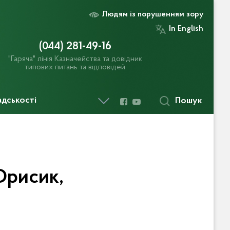
Людям із порушенням зору
In English
(044) 281-49-16
"Гаряча" лінія Казначейства та довідник
типових питань та відповідей
адськості
Пошук
Орисик,