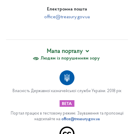
Електронна пошта
office@treasury.gov.ua
Мапа порталу
Людям із порушенням зору
Про Казначейство
Вакансії
Апарат Казначейства
Організаційна структура апарату Казначейства
Власність Державної казначейської служби України. 2018 рік
Відділ обслуговування державного боргу
Сектор закупівель
Управління платіжних систем
Портал працює в тестовому режимі. Зауваження та пропозиції
надсилайте на
office@treasury.gov.ua
Департамент цифрової трансформації та інформаційно-
комунікаційних систем