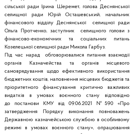
сільської ради Ірина Шеремет, голова Деснянської
селищної ради Юрій Осташевський, начальник
фінансового відділу Деснянської селищної ради
Ольга Протченко, заступник селищного голови з
фінансово-економічних та соціальних питань
Козелецької селищної ради Микола Гарбуз.
Під час нарад обговорювалися питання взаємодії
органів Казначейства та органів місцевого
самоврядування щодо ефективного використання
бюджетних коштів, наповнення місцевих бюджетів та
пріоритетного фінансування критично важливих
видатків в умовах воєнного стану відповідно
до
постанови КМУ від 09.06.
2021
№590 «Про
затвердження Порядку виконання повноважень
Державною казначейською службою в особливому
режимі в умовах воєнного стану»,
опрацювання