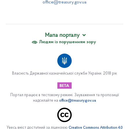
office@treasury.gov.ua
Мапа порталу
Людям із порушенням зору
Про Казначейство
Вакансії
Апарат Казначейства
Організаційна структура апарату Казначейства
Власність Державної казначейської служби України. 2018 рік
Відділ обслуговування державного боргу
Сектор закупівель
Управління платіжних систем
Портал працює в тестовому режимі. Зауваження та пропозиції
надсилайте на
office@treasury.gov.ua
Департамент цифрової трансформації та інформаційно-
комунікаційних систем
Управління безпеки
Юридичний департамент
Увесь вміст доступний за ліцензією
Creative Commons Attribution 4.0