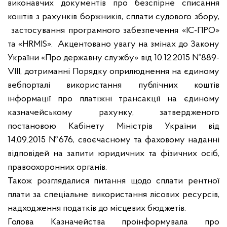
виконавчих документів про безспірне списання
коштів з рахунків боржників, сплати судового збору,
застосування програмного забезпечення «ІС-ПРО»
та «HRMIS». Акцентовано увагу на змінах до Закону
України «Про державну службу» від 10.12.
2015
№889-
VIII, дотриманні Порядку оприлюднення на єдиному
вебпорталі використання публічних коштів
інформації про платіжні трансакції на єдиному
казначейському рахунку, затвердженого
постановою Кабінету Міністрів України від
14.09.
2015
№676, своєчасному та фаховому наданні
відповідей на запити юридичних та фізичних осіб,
правоохоронних органів.
Також розглядалися питання щодо сплати рентної
плати за спеціальне використання лісових ресурсів,
надходження податків до місцевих бюджетів.
Голова Казначейства проінформувала про