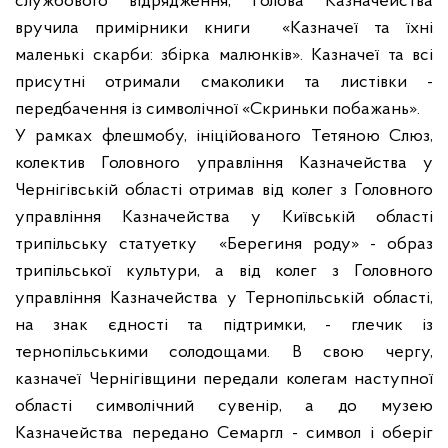
службового відрядження, Голова Казначейства
вручила примірники книги «Казначеї та їхні
маленькі скарби: збірка малюнків». Казначеї та всі
присутні отримали смаколики та листівки -
передбачення із символічної «Скриньки побажань».
У рамках флешмобу, ініційованого Тетяною Слюз,
колектив Головного управління Казначейства у
Чернігівській області отримав від колег з Головного
управління Казначейства у Київській області
трипільську статуетку «Берегиня роду» - образ
трипільської культури, а від колег з Головного
управління Казначейства у Тернопільській області,
на знак єдності та підтримки, - глечик із
тернопільськими солодощами. В свою чергу,
казначеї Чернігівщини передали колегам наступної
області символічний сувенір, а до музею
Казначейства передано Семаргл - символ і оберіг