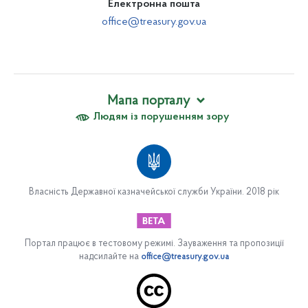
Електронна пошта
office@treasury.gov.ua
Мапа порталу
Людям із порушенням зору
Про Казначейство
Вакансії
Апарат Казначейства
Організаційна структура апарату Казначейства
Власність Державної казначейської служби України. 2018 рік
Відділ обслуговування державного боргу
Сектор закупівель
Управління платіжних систем
Портал працює в тестовому режимі. Зауваження та пропозиції
надсилайте на
office@treasury.gov.ua
Департамент цифрової трансформації та інформаційно-
комунікаційних систем
Управління безпеки