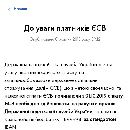
Новини
До уваги платників ЄСВ
Опубліковано 01 жовтня 2019 року, 09:12
Державна казначейська служба України звертає
увагу платників єдиного внеску на
загальнообов’язкове державне соціальне
страхування (далі – ЄСВ), що з метою своєчасної та
належної сплати ЄСВ,
починаючи
з 01.10.2019
сплату
ЄСВ необхідно
здійснювати
на рахунки органів
Державної податкової служби України
, відкриті в
Казначействі (код банку - 899998)
за стандартом
ІВА
N
.