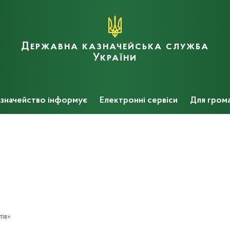
Державна казначейська служба
України
значейство інформує
Електронні сервіси
Для гром
тів
»