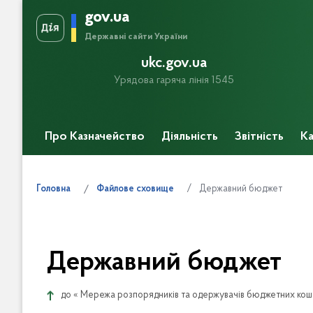
gov.ua
Державні сайти України
ukc.gov.ua
Урядова гаряча лінія 1545
Про Казначейство
Діяльність
Звітність
Ка
Прес-центр
Державний бюджет
Головна
Файлове сховище
Державний бюджет
до «
Мережа розпорядників та одержувачів бюджетних кош