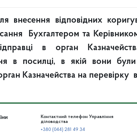
сля внесення відповідних кориг
дписання Бухгалтером та Керівником
відправці в орган Казначейст
ня в посилці, в якій вони були
 орган Казначейства на перевірку 
їни
Контактний телефон Управління
діловодства
+380 (044) 281 49 34