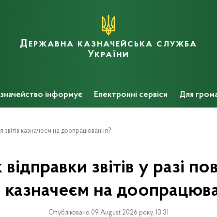
Державна казначейська служба
України
значейство інформує
Електронні сервіси
Для гром
ня звітів казначеєм на доопрацювання?
відправки звітів у разі п
ів казначеєм на доопрацюв
Опубліковано 09 August 2026 року, 13:31