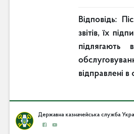
Відповідь:
Пі
звітів, їх пі
підлягають 
обслуговуван
відправлені в
Державна казначейська служба Укра