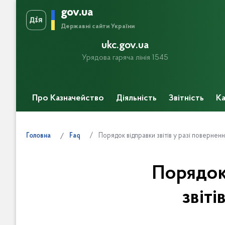
gov.ua
Державні сайти України
ukc.gov.ua
Урядова гаряча лінія 1545
Про Казначейство
Діяльність
Звітність
Ка
Прес-центр
Порядок відправки звітів у разі повернен
Головна
Faq
Порядок 
звіт