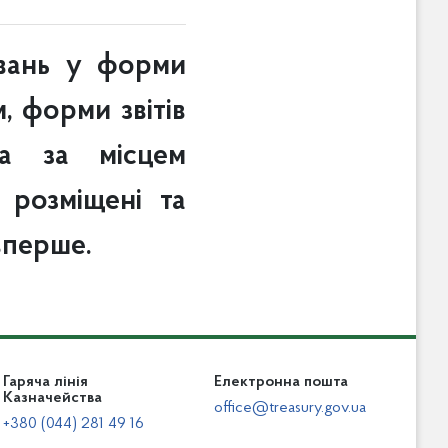
увань у форми
, форми звітів
ва за місцем
 розміщені та
вперше.
Гаряча лінія
Електронна пошта
Казначейства
office@treasury.gov.ua
+380 (044) 281 49 16