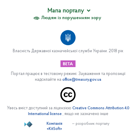
Мапа порталу
Людям із порушенням зору
Про Казначейство
Вакансії
Апарат Казначейства
Організаційна структура апарату Казначейства
Власність Державної казначейської служби України. 2018 рік
Відділ обслуговування державного боргу
Сектор закупівель
Управління платіжних систем
Портал працює в тестовому режимі. Зауваження та пропозиції
надсилайте на
office@treasury.gov.ua
Департамент цифрової трансформації та інформаційно-
комунікаційних систем
Управління безпеки
Юридичний департамент
Увесь вміст доступний за ліцензією
Creative Commons Attribution 4.0
, якщо не зазначено інше
International license
Департамент фінансових ресурсів
Компанія
— розробник порталу
Управління (Центр) сертифікації ключів
«KitSoft»
Департамент бухгалтерського обліку операцій державного та